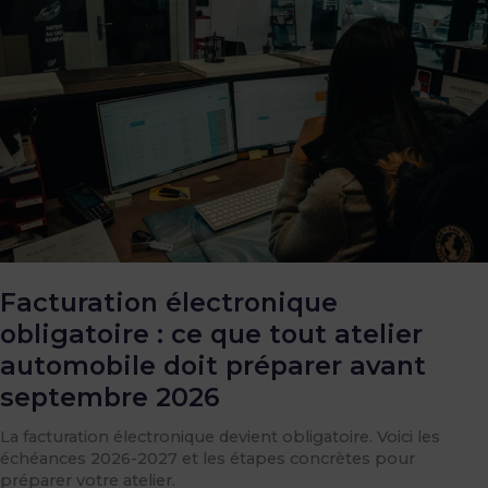
:
ce
que
tout
atelier
automobile
doit
préparer
avant
septembre
2026
Facturation électronique
obligatoire : ce que tout atelier
automobile doit préparer avant
septembre 2026
La facturation électronique devient obligatoire. Voici les
échéances 2026-2027 et les étapes concrètes pour
préparer votre atelier.