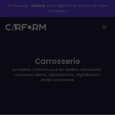
Aller
🚀 Nouveau :
wiZard
, votre agent IA au service de votre
au
efficacité >
contenu
Carrosserie
Actualités Carform pour les ateliers carrosserie :
nouveaux clients, déploiements, digitalisation
atelier carrosserie.