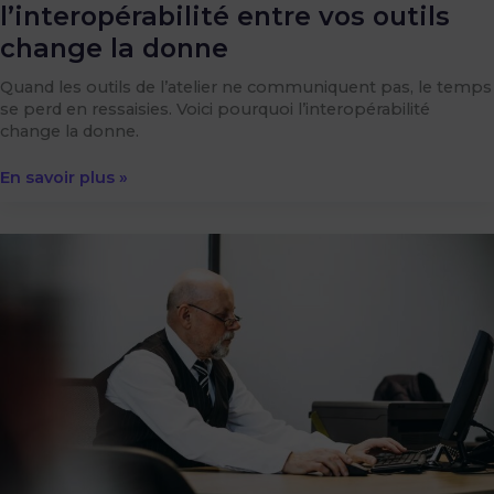
l’interopérabilité entre vos outils
change la donne
Quand les outils de l’atelier ne communiquent pas, le temps
se perd en ressaisies. Voici pourquoi l’interopérabilité
change la donne.
En savoir plus »
Piloter
un
réseau
multi-
sites
:
les
indicateurs
à
suivre
pour
comparer