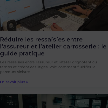
le
guide
pratique
Réduire les ressaisies entre
l’assureur et l’atelier carrosserie : le
guide pratique
Les ressaisies entre l’assureur et l’atelier grignotent du
temps et créent des litiges. Voici comment fluidifier le
parcours sinistre.
En savoir plus »
Facturation
électronique
obligatoire