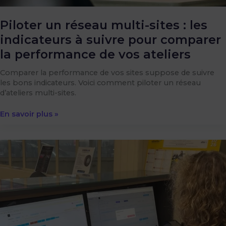
la
performance
Piloter un réseau multi-sites : les
de
indicateurs à suivre pour comparer
vos
ateliers
la performance de vos ateliers
Comparer la performance de vos sites suppose de suivre
les bons indicateurs. Voici comment piloter un réseau
d’ateliers multi-sites.
En savoir plus »
Réduire
les
ressaisies
entre
l’assureur
et
l’atelier
carrosserie
: