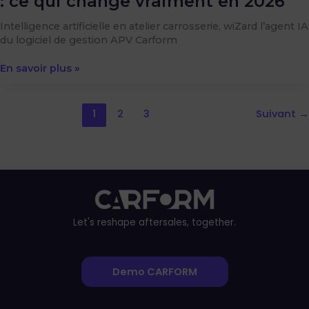
: ce qui change vraiment en 2026
Intelligence artificielle en atelier carrosserie, wiZard l’agent IA
du logiciel de gestion APV Carform
En savoir plus »
1
2
3
Suivant
→
Let's reshape aftersales, together.
Demo CARFORM