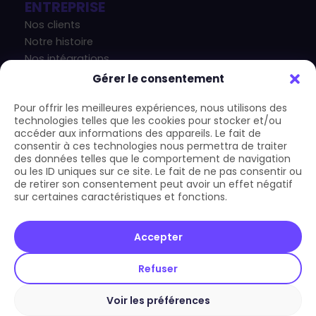
ENTREPRISE
Nos clients
Notre histoire
Nos intégrations
Nos actualités
Gérer le consentement
Notre blog
Pour offrir les meilleures expériences, nous utilisons des
technologies telles que les cookies pour stocker et/ou
CONTACT
accéder aux informations des appareils. Le fait de
+33 4 83 43 33 07
consentir à ces technologies nous permettra de traiter
contact@carform.io
des données telles que le comportement de navigation
ou les ID uniques sur ce site. Le fait de ne pas consentir ou
de retirer son consentement peut avoir un effet négatif
sur certaines caractéristiques et fonctions.
Accepter
Refuser
Copyright © 2026 Carform.io | Tous droits réservés
Voir les préférences