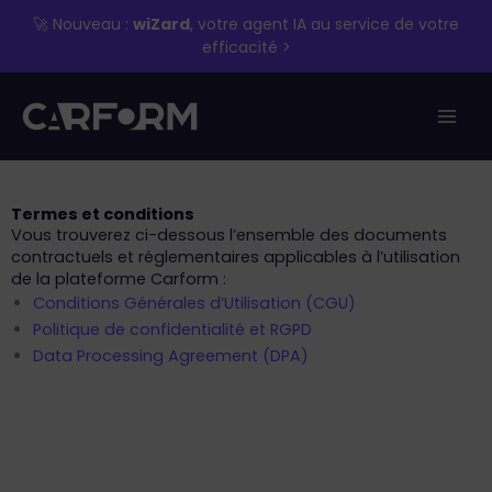
Aller
🚀 Nouveau :
wiZard
, votre agent IA au service de votre
au
efficacité >
contenu
Termes et conditions
Vous trouverez ci-dessous l’ensemble des documents
contractuels et réglementaires applicables à l’utilisation
de la plateforme Carform :
Conditions Générales d’Utilisation (CGU)
Politique de confidentialité et RGPD
Data Processing Agreement (DPA)
TELEPHONE
04 83 43 33 07