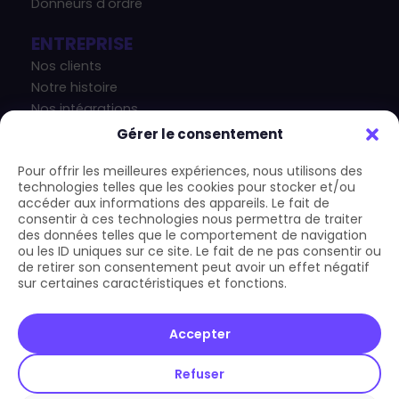
Donneurs d'ordre
ENTREPRISE
Nos clients
Notre histoire
Nos intégrations
Nos actualités
Gérer le consentement
Notre blog
Pour offrir les meilleures expériences, nous utilisons des
technologies telles que les cookies pour stocker et/ou
CONTACT
accéder aux informations des appareils. Le fait de
+33 4 83 43 33 07
consentir à ces technologies nous permettra de traiter
contact@carform.io
des données telles que le comportement de navigation
ou les ID uniques sur ce site. Le fait de ne pas consentir ou
de retirer son consentement peut avoir un effet négatif
sur certaines caractéristiques et fonctions.
Accepter
Refuser
Copyright © 2026 Carform.io | Tous droits réservés