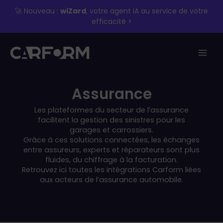
Aller
🚀 Nouveau :
wiZard
, votre agent IA au service de votre
au
efficacité >
contenu
Assurance
Les plateformes du secteur de l’assurance
facilitent la gestion des sinistres pour les
garages et carrossiers.
Grâce à ces solutions connectées, les échanges
entre assureurs, experts et réparateurs sont plus
fluides, du chiffrage à la facturation.
Retrouvez ici toutes les intégrations Carform liées
aux acteurs de l’assurance automobile.