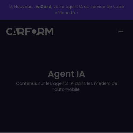
Aller
🚀 Nouveau :
wiZard
, votre agent IA au service de votre
au
efficacité >
contenu
Agent IA
Contenus sur les agents IA dans les métiers de
l’automobile.