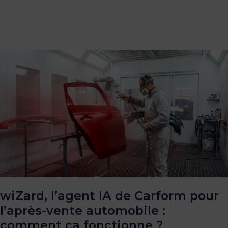
wiZard,
l’agent
IA
de
Carform
pour
l’après-
vente
automobile
:
comment
ça
fonctionne
?
wiZard, l’agent IA de Carform pour
l’après-vente automobile :
comment ça fonctionne ?