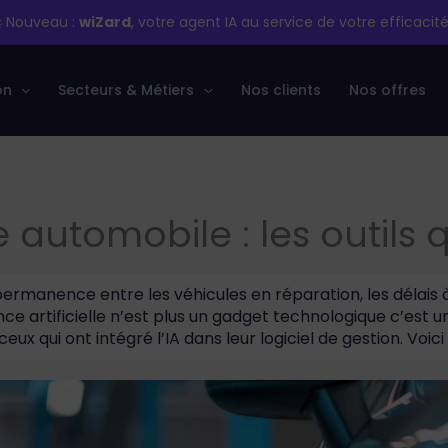
 Nouveau :
wiZard
, votre agent IA au service de votre efficacité
on
Secteurs & Métiers
Nos clients
Nos offres
te automobile : les outils
permanence entre les véhicules en réparation, les délais à
ence artificielle n’est plus un gadget technologique c’est u
ceux qui ont intégré l’IA dans leur logiciel de gestion. Vo