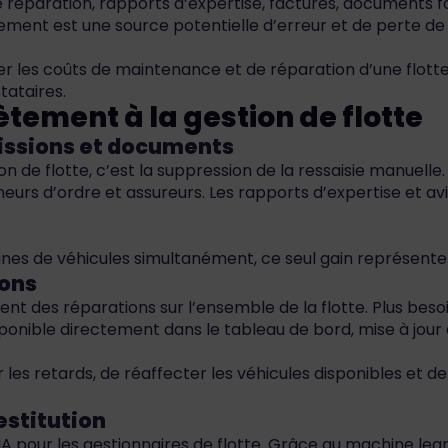
réparation, rapports d’expertise, factures, documents fo
ment est une source potentielle d’erreur et de perte de
er les coûts de maintenance et de réparation d’une flotte 
tataires.
ètement à la gestion de flotte
issions et documents
ion de flotte, c’est la suppression de la ressaisie manuell
s d’ordre et assureurs. Les rapports d’expertise et avis s
zaines de véhicules simultanément, ce seul gain représent
ions
nt des réparations sur l’ensemble de la flotte. Plus beso
disponible directement dans le tableau de bord, mise à jo
r les retards, de réaffecter les véhicules disponibles et 
estitution
’IA pour les gestionnaires de flotte. Grâce au machine lea