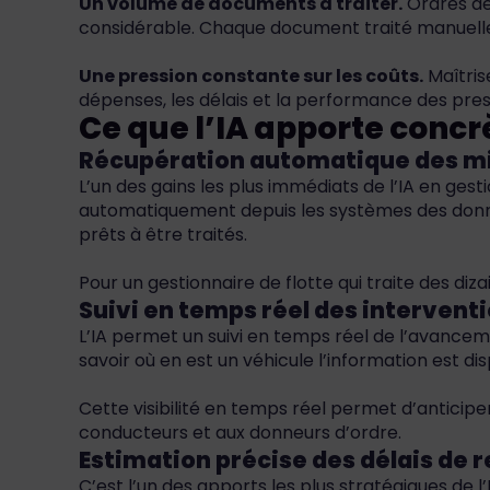
Un volume de documents à traiter.
Ordres de 
considérable. Chaque document traité manuelle
Une pression constante sur les coûts.
Maîtris
dépenses, les délais et la performance des pres
Ce que l’IA apporte concr
Récupération automatique des m
L’un des gains les plus immédiats de l’IA en gest
automatiquement depuis les systèmes des donneur
prêts à être traités.
Pour un gestionnaire de flotte qui traite des di
Suivi en temps réel des intervent
L’IA permet un suivi en temps réel de l’avanceme
savoir où en est un véhicule l’information est 
Cette visibilité en temps réel permet d’anticipe
conducteurs et aux donneurs d’ordre.
Estimation précise des délais de r
C’est l’un des apports les plus stratégiques de l