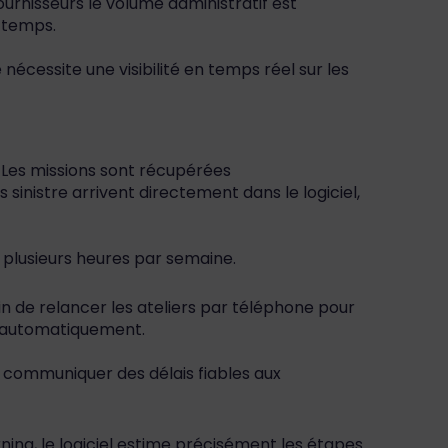
urnisseurs le volume administratif est
 temps.
nécessite une visibilité en temps réel sur les
e. Les missions sont récupérées
inistre arrivent directement dans le logiciel,
e plusieurs heures par semaine.
in de relancer les ateliers par téléphone pour
ur automatiquement.
de communiquer des délais fiables aux
rning, le logiciel estime précisément les étapes